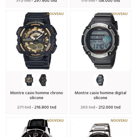
372 tnd
- 297.600 tnd
170 tnd
- 136.000 tnd
NOUVEAU
NOUVEAU
montre casio homme chrono
montre casio homme digital
silicone
silicone
271 tnd
- 216.800 tnd
265 tnd
- 212.000 tnd
NOUVEAU
NOUVEAU