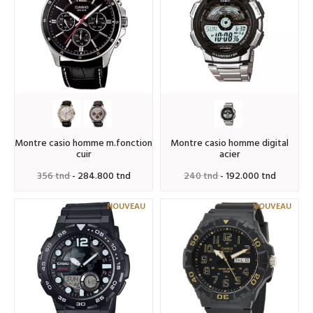
montre casio homme m.fonction
montre casio homme digital
cuir
acier
356 tnd
- 284.800 tnd
240 tnd
- 192.000 tnd
NOUVEAU
NOUVEAU