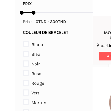
PRIX
Prix:
COULEUR DE BRACELET
MONTRE GUESS HOMME
Blanc
À parti
Bleu
AJ
Noir
Rose
Rouge
Vert
Marron