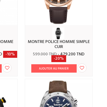
MONTRE POLICE HOMME SIMPLE
CUIR
ND
-10%
599.000 TND
- 479.200 TND
-20%
AJOUTER AU PANIER