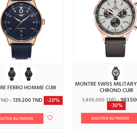
MONTRE SWISS MILITARY HOMME
TRE FERRO HOMME CUIR
CHRONO CUIR
1,405.000 TND
- 983.5
 TND
- 139.200 TND
-20%
-30%
AJOUTER AU PANIER
OUTER AU PANIER