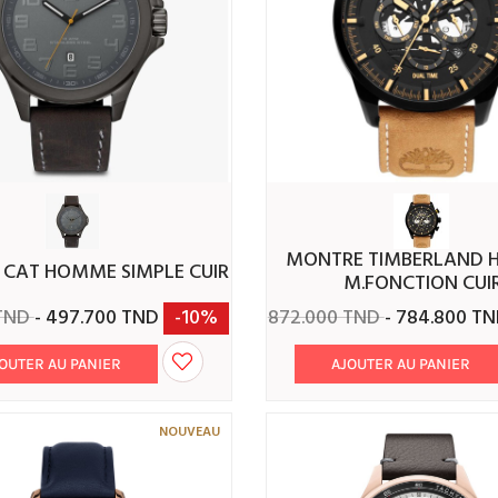
MONTRE TIMBERLAND HOMME
E CAT HOMME SIMPLE CUIR
M.FONCTION CUI
 TND
- 497.700 TND
-10%
872.000 TND
- 784.800 T
OUTER AU PANIER
AJOUTER AU PANIER
NOUVEAU