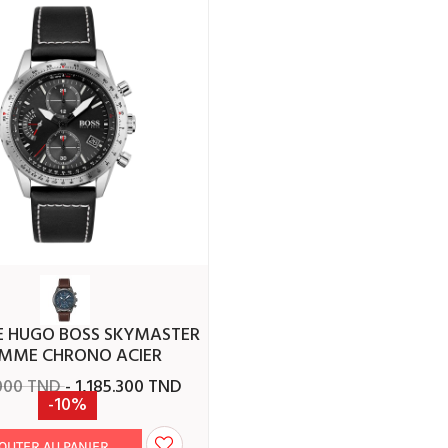
MME CHRONO ACIER
.000 TND
- 1,185.300 TND
-10%
OUTER AU PANIER