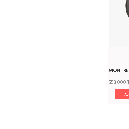
Marron - Or Rosé
Noir- Argent
Beige - Or
Bleu - Or Rosé
Top
Beige
MONTR
Bordeau
553.000
Bleu ciel
AJ
Blanc - Bleu
Multicolore
Fleurie