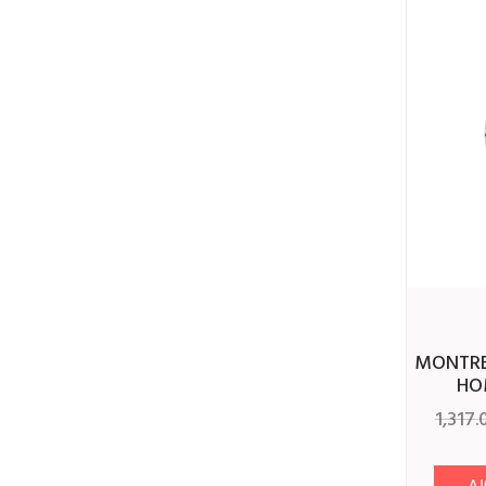
Orangé - Bleu
Rouge - Bleu
Jaune - Bleu ciel
Bronze
Miroir
FONCTIONS
Alarme
MONTRE HUGO BOSS SKYMASTER
Chronographe
HO
Dateur
1,317
Multifonctions
AJ