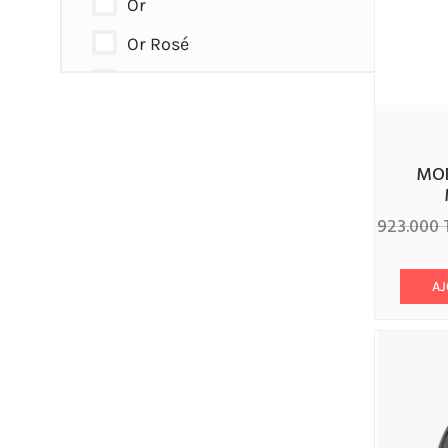
Or
Or Rosé
Argent
Rose - Argenté
Rose - Doré
MONTRE POLICE HOMME
Argent - Doré
923.000
Argent - Rosé
Gris
AJ
Mauve
Marbré
Titane
Pailleté