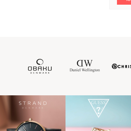
Radio-pilotée
MOUVEMENTS
Automatique
Quartz
Solaire
CONNECTERS
Oui
Non
MARQUES