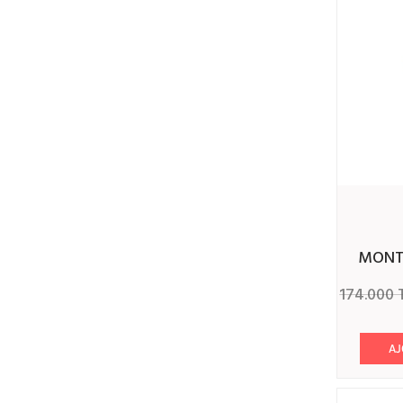
Violet
Rose bébé
Rose fushia
Bleu vert
Jaune
Rose claire
Orangé
Rose claire - Bleu ciel
MON
Bleu ciel - Rose
174.000
Mauve - Rose
AJ
Rose - Bleu
Gris - Bleu ciel