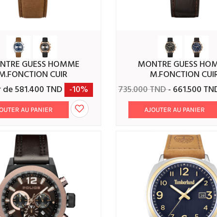
MONTRE GUESS HOMME
M.FONCTION CUIR
M.FONCTION CUI
r de 581.400 TND
-10%
735.000 TND
- 661.500 T
OUTER AU PANIER
AJOUTER AU PANIER