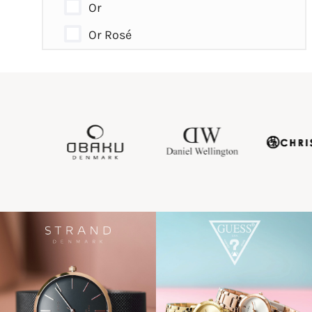
Or
Or Rosé
Argent
Rose - Argenté
Rose - Doré
Argent - Doré
Argent - Rosé
Gris
Mauve
Marbré
Titane
Pailleté