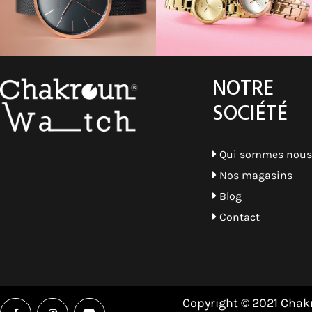
Marron - Or Rosé
Noir- Argent
Beige - Or
NOTRE
Bleu - Or Rosé
SOCIÉTÉ
Top
Qui sommes nous
Beige
Nos magasins
Bordeau
Blog
Bleu ciel
Contact
Blanc - Bleu
Multicolore
Fleurie
Copyright © 2021 Chakr