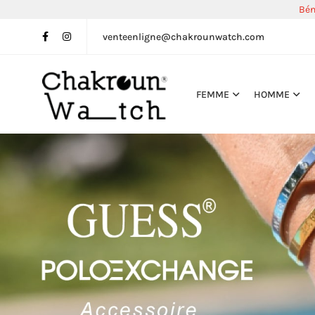
Bén
venteenligne@chakrounwatch.com
FEMME
HOMME