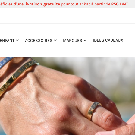
éficiez d'une
livraison gratuite
pour tout achat à partir de
250 DNT
IDÉES CADEAUX
ENFANT
ACCESSOIRES
MARQUES